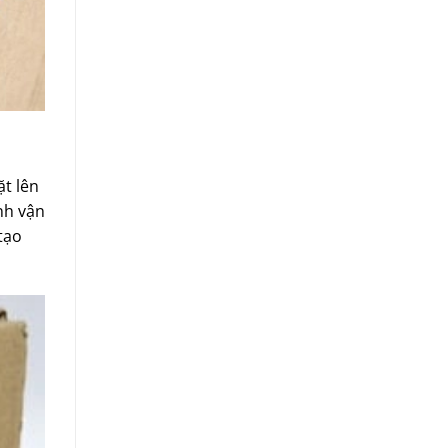
t lên
nh vận
tạo