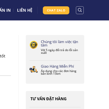
ẤN IN
LIÊN HỆ
CHAT ZALO
Chúng tôi làm việc tận
tâm
Với 5 ngày đổi trả do lỗi sản
xuất
tốt
Giao Hàng Miễn Phí
Áp dụng cho các đơn hàng
bán kính 15km
TƯ VẤN ĐẶT HÀNG