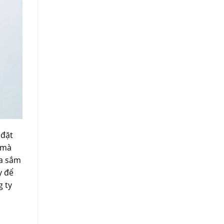
 đặt
 mà
ua sắm
y để
g ty