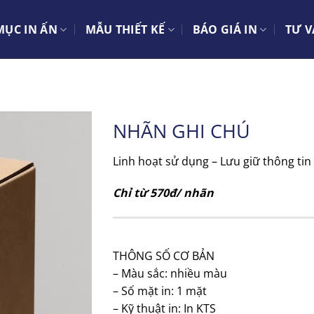
ỤC IN ẤN
MẪU THIẾT KẾ
BÁO GIÁ IN
TƯ V
NHÃN GHI CHÚ
Linh hoạt sử dụng – Lưu giữ thông tin 
Chỉ từ 570đ/ nhãn
THÔNG SỐ CƠ BẢN
– Màu sắc: nhiều màu
– Số mặt in: 1 mặt
– Kỹ thuật in: In KTS