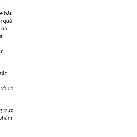
,
e bất
õi quá
 nơi
ịa
ư
 tận
 và đã
g trực
n phẩm