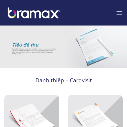
Chuyển
đến
nội
dung
Danh thiếp – Cardvisit