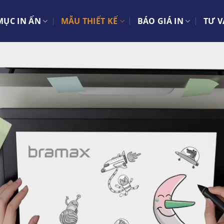
ỤC IN ẤN
MẪU THIẾT KẾ
BÁO GIÁ IN
TƯ V