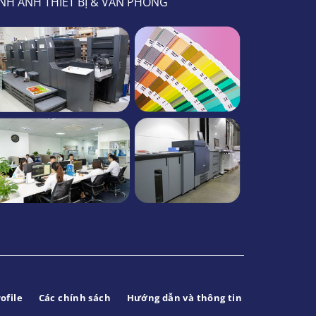
NH ẢNH THIẾT BỊ & VĂN PHÒNG
ofile
Các chính sách
Hướng dẫn và thông tin