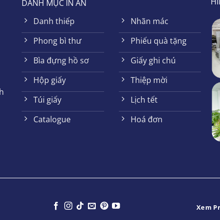
HÌ
DANH MỤC IN ẤN
Danh thiếp
Nhãn mác
Phong bì thư
Phiếu quà tặng
Bìa đựng hồ sơ
Giấy ghi chú
Hộp giấy
Thiệp mời
h
Túi giấy
Lịch tết
Catalogue
Hoá đơn
Xem Pr