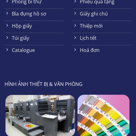
Phong bì thư
Phiếu quà tặng
Bìa đựng hồ sơ
Giấy ghi chú
Hộp giấy
Thiệp mời
Túi giấy
Lịch tết
Catalogue
Hoá đơn
HÌNH ẢNH THIẾT BỊ & VĂN PHÒNG