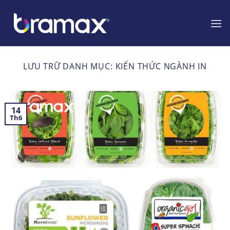
Chuyển
đến
nội
dung
LƯU TRỮ DANH MỤC:
KIẾN THỨC NGÀNH IN
14
Th6