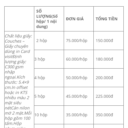
SỐ
LƯỢNG
(Số
ĐƠN GIÁ
TỔNG TIỀN
hộp/ 1 nội
dung)
Chất liệu giấy:
2 hộp
75.000/hộp
150.000đ
Couches –
Giấy chuyên
dùng in Card
visit
Định
3 hộp
60.000/hộp
180.000đ
lượng giấy:
C300 gsm
nhập
ngoại.
Kích
4 hộp
50.000/hộp
200.000đ
thước: 5.4×9
cm.
In offset
hoặc in KTS
5 hộp
45.000/hộp
225.000đ
nhiều màu 2
mặt siêu
nét
Cán nilon
mờ 2 mặt.
Mỗi
10 hộp
35.000/hộp
350.000đ
hộp gồm 100
tấm.
Hộp