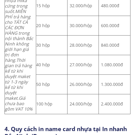
nhựa mika
15 hộp
32.000/hộp
480.000đ
cứng trong
suốt.
MIỄN
PHÍ trả hàng
cho TẤT CẢ
20 hộp
30.000/hộp
600.000đ
CÁC ĐƠN
HÀNG trong
nội thành Bắc
Ninh không
30 hộp
28.000/hộp
840.000đ
giới hạn giá
trị đơn
hàng.
Thời
40 hộp
27.000/hộp
1.080.000đ
gian trả hàng
kể từ khi
duyệt maket
từ 1-3 ngày
50 hộp
26.000/hộp
1.300.000đ
kể từ khi
duyệt
maket.
Giá
chưa bao
100 hộp
24.000/hộp
2.400.000đ
gồm VAT 10%
4. Quy cách in name card nhựa tại In nhanh