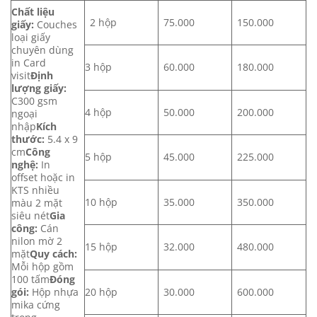
Chất liệu
2 hộp
75.000
150.000
giấy:
Couches
loại giấy
chuyên dùng
in Card
3 hộp
60.000
180.000
visit
Định
lượng giấy:
C300 gsm
4 hộp
50.000
200.000
ngoại
nhập
Kích
thước:
5.4 x 9
cm
Công
5 hộp
45.000
225.000
nghệ:
In
offset hoặc in
KTS nhiều
10 hộp
35.000
350.000
màu 2 mặt
siêu nét
Gia
công:
Cán
nilon mờ 2
15 hộp
32.000
480.000
mặt
Quy cách:
Mỗi hộp gồm
100 tấm
Đóng
gói:
Hộp nhựa
20 hộp
30.000
600.000
mika cứng