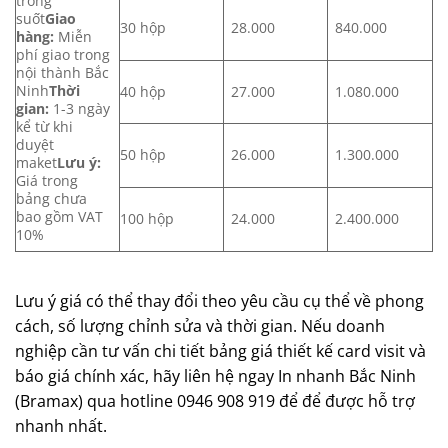
trong
suốt
Giao
30 hộp
28.000
840.000
hàng:
Miễn
phí giao trong
nội thành Bắc
Ninh
Thời
40 hộp
27.000
1.080.000
gian:
1-3 ngày
kể từ khi
duyệt
50 hộp
26.000
1.300.000
maket
Lưu ý:
Giá trong
bảng chưa
bao gồm VAT
100 hộp
24.000
2.400.000
10%
Lưu ý giá có thể thay đổi theo yêu cầu cụ thể về phong
cách, số lượng chỉnh sửa và thời gian. Nếu doanh
nghiệp cần tư vấn chi tiết bảng giá thiết kế card visit và
báo giá chính xác, hãy liên hệ ngay In nhanh Bắc Ninh
(Bramax) qua hotline 0946 908 919 để để được hỗ trợ
nhanh nhất.