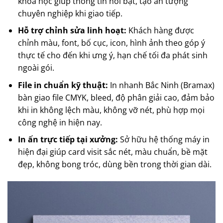
khoa học giúp thông tin nổi bật, tạo ấn tượng
chuyên nghiệp khi giao tiếp.
Hỗ trợ chỉnh sửa linh hoạt:
Khách hàng được
chỉnh màu, font, bố cục, icon, hình ảnh theo góp ý
thực tế cho đến khi ưng ý, hạn chế tối đa phát sinh
ngoài gói.
File in chuẩn kỹ thuật:
In nhanh Bắc Ninh (Bramax)
bàn giao file CMYK, bleed, độ phân giải cao, đảm bảo
khi in không lệch màu, không vỡ nét, phù hợp mọi
công nghệ in hiện nay.
In ấn trực tiếp tại xưởng:
Sở hữu hệ thống máy in
hiện đại giúp card visit sắc nét, màu chuẩn, bề mặt
đẹp, không bong tróc, dùng bền trong thời gian dài.