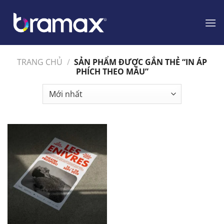
Chuyển
đến
nội
dung
TRANG CHỦ
/
SẢN PHẨM ĐƯỢC GẮN THẺ “IN ÁP
PHÍCH THEO MẪU”