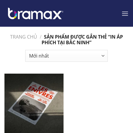
Chuyển
đến
nội
dung
TRANG CHỦ
/
SẢN PHẨM ĐƯỢC GẮN THẺ “IN ÁP
PHÍCH TẠI BẮC NINH”