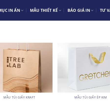
ỤC IN ẤN
MẪU THIẾT KẾ
BÁO GIÁ IN
TƯ V
MẪU TÚI GIẤY KRAFT
MẪU TÚI GIẤY ÉP KIM