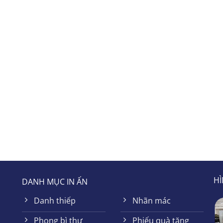
HÌ
DANH MỤC IN ẤN
Danh thiếp
Nhãn mác
Phong bì thư
Phiếu quà tặng