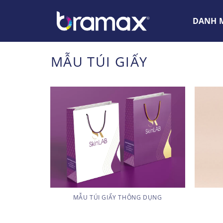
Chuyển
đến
DANH M
nội
dung
MẪU TÚI GIẤY
MẪU TÚI GIẤY THÔNG DỤNG