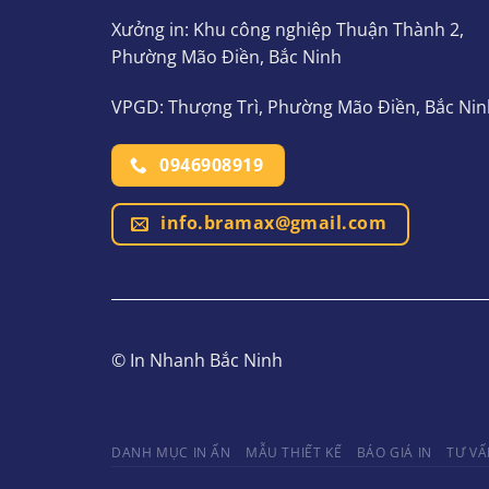
Xưởng in: Khu công nghiệp Thuận Thành 2,
Phường Mão Điền, Bắc Ninh
VPGD: Thượng Trì, Phường Mão Điền, Bắc Nin
0946908919
info.bramax@gmail.com
© In Nhanh Bắc Ninh
DANH MỤC IN ẤN
MẪU THIẾT KẾ
BÁO GIÁ IN
TƯ VẤ