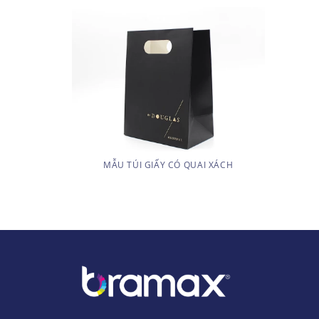
MẪU TÚI GIẤY CÓ QUAI XÁCH