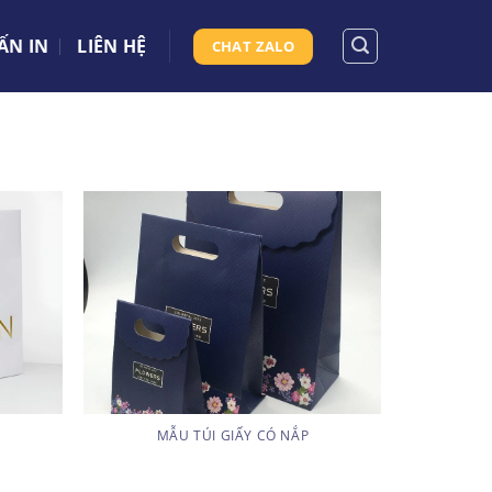
ẤN IN
LIÊN HỆ
CHAT ZALO
MẪU TÚI GIẤY CÓ NẮP