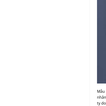
Mẫu d
nhân
ty d