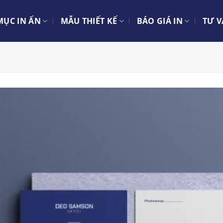
ỤC IN ẤN
MẪU THIẾT KẾ
BÁO GIÁ IN
TƯ V