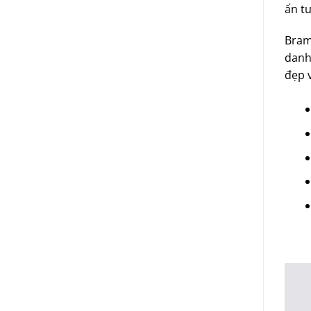
ấn t
Bram
danh
đẹp 