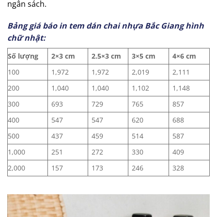
ngân sách.
Bảng giá báo in tem dán chai nhựa Bắc Giang
hình
chữ nhật:
Số lượng
2×3 cm
2.5×3 cm
3×5 cm
4×6 cm
100
1,972
1,972
2,019
2,111
200
1,040
1,040
1,102
1,148
300
693
729
765
857
400
547
547
620
688
500
437
459
514
587
1,000
251
272
330
409
2,000
157
173
246
328