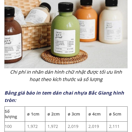
Chi phí in nhãn dán hình chữ nhật được tối ưu linh
hoạt theo kích thước và số lượng
Bảng giá báo in tem dán chai nhựa Bắc Giang hình
tròn:
Số
ø 1cm
ø 2cm
ø 3cm
ø 4cm
ø 5cm
lượng
100
1,972
1,972
2,019
2,019
2,111