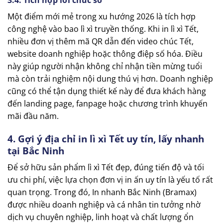
3.4. Tích hợp lời chúc số
Một điểm mới mẻ trong xu hướng 2026 là tích hợp
công nghệ vào bao lì xì truyền thống. Khi in lì xì Tết,
nhiều đơn vị thêm mã QR dẫn đến video chúc Tết,
website doanh nghiệp hoặc thông điệp số hóa. Điều
này giúp người nhận không chỉ nhận tiền mừng tuổi
mà còn trải nghiệm nội dung thú vị hơn. Doanh nghiệp
cũng có thể tận dụng thiết kế này để đưa khách hàng
đến landing page, fanpage hoặc chương trình khuyến
mãi đầu năm.
4. Gợi ý địa chỉ in lì xì Tết uy tín, lấy nhanh
tại Bắc Ninh
Để sở hữu sản phẩm lì xì Tết đẹp, đúng tiến độ và tối
ưu chi phí, việc lựa chọn đơn vị in ấn uy tín là yếu tố rất
quan trọng. Trong đó, In nhanh Bắc Ninh (Bramax)
được nhiều doanh nghiệp và cá nhân tin tưởng nhờ
dịch vụ chuyên nghiệp, linh hoạt và chất lượng ổn