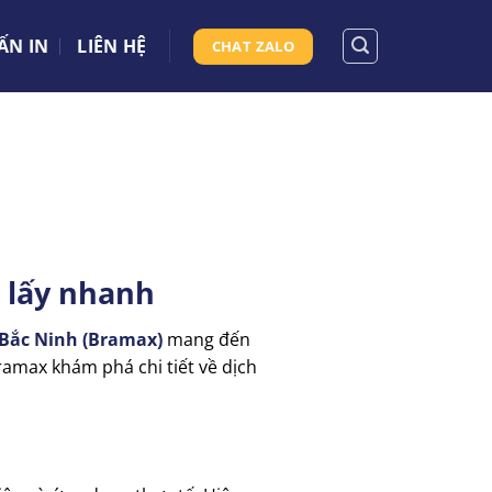
ẤN IN
LIÊN HỆ
CHAT ZALO
– lấy nhanh
Bắc Ninh (Bramax)
mang đến
ramax khám phá chi tiết về dịch