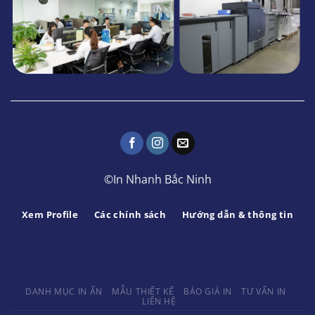
©In Nhanh Bắc Ninh
Xem Profile
Các chính sách
Hướng dẫn & thông tin
DANH MỤC IN ẤN
MẪU THIẾT KẾ
BÁO GIÁ IN
TƯ VẤN IN
LIÊN HỆ