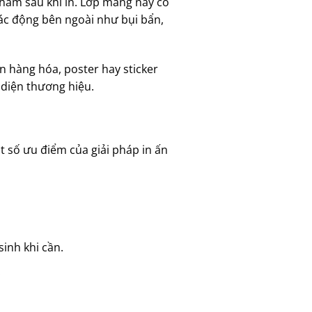
hẩm sau khi in. Lớp màng này có
tác động bên ngoài như bụi bẩn,
 hàng hóa, poster hay sticker
 diện thương hiệu.
ột số ưu điểm của giải pháp in ấn
inh khi cần.
.