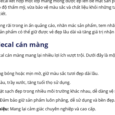
n decal kết hợp một lớp màng mỏng được ép lên bề mặt sản p
o độ thẩm mỹ, vừa bảo vệ màu sắc và chất liệu khỏi những 
iết.
ộng rãi trong in ấn quảng cáo, nhãn mác sản phẩm, tem nhãn
sản phẩm có thể giữ được vẻ đẹp lâu dài và tăng giá trị nhận
decal cán màng
al cán màng mang lại nhiều lợi ích vượt trội. Dưới đây là m
g bóng hoặc mịn mờ, giữ màu sắc tươi đẹp dài lâu.
u, trầy xước, tăng tuổi thọ sử dụng.
t sạch đẹp trong nhiều môi trường khác nhau, dễ dàng vệ s
Đảm bảo giữ sản phẩm luôn phẳng, dễ sử dụng và bền đẹp
hiệu:
Mang lại cảm giác chuyên nghiệp và cao cấp.