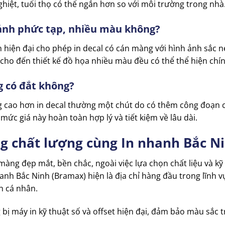
ghiệt, tuổi thọ có thể ngắn hơn so với môi trường trong nhà
h ảnh phức tạp, nhiều màu không?
n hiện đại cho phép in decal có cán màng với hình ảnh sắc né
cho đến thiết kế đồ họa nhiều màu đều có thể thể hiện chín
g có đắt không?
g cao hơn in decal thường một chút do có thêm công đoạn c
ức giá này hoàn toàn hợp lý và tiết kiệm về lâu dài.
ng chất lượng cùng In nhanh Bắc N
ng đẹp mắt, bền chắc, ngoài việc lựa chọn chất liệu và kỹ 
nhanh Bắc Ninh (Bramax) hiện là địa chỉ hàng đầu trong lĩnh
n cá nhân.
 bị máy in kỹ thuật số và offset hiện đại, đảm bảo màu sắc t