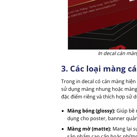
In decal cán màn
3. Các loại màng c
Trong in decal có cán màng hiện
sử dụng màng nhung hoặc màng gân
đặc điểm riêng và thích hợp sử d
Màng bóng (glossy):
Giúp bề 
dụng cho poster, banner quản
Màng mờ (matte):
Mang lại s
sản phẩm cao cấp hoặc những t