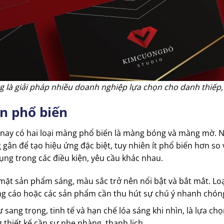
g là giải pháp nhiều doanh nghiệp lựa chọn cho danh thiếp,
án phổ biến
 nay có hai loại màng phổ biến là màng bóng và màng mờ. N
 để tạo hiệu ứng đặc biệt, tuy nhiên ít phổ biến hơn so với
ụng trong các điều kiện, yêu cầu khác nhau.
mặt sản phẩm sáng, màu sắc trở nên nổi bật và bắt mắt. L
g cáo hoặc các sản phẩm cần thu hút sự chú ý nhanh chón
ự sang trọng, tinh tế và hạn chế lóa sáng khi nhìn, là lựa c
hiết kế cần sự nhẹ nhàng, thanh lịch.