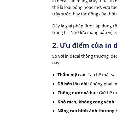
In decal cán màng là kỹ thuật i
thể là loại bóng hoặc mờ, vừa tạ
trầy xước, hay tác động của thời t
Đây là giải pháp được áp dụng r
trang trí. Nhờ lớp màng bảo vệ, 
2. Ưu điểm của in 
So với in decal thông thường, dec
này:
Thẩm mỹ cao:
Tạo bề mặt sán
Độ bền lâu dài:
Chống phai mà
Chống nước và bụi:
Giữ bề mặ
Khó rách, không cong vênh:
Nâng cao hình ảnh thương 