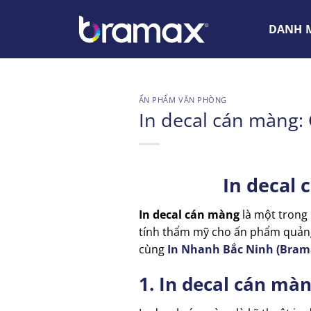
Chuyển
đến
DANH M
nội
dung
ẤN PHẨM VĂN PHÒNG
In decal cán màng:
In decal 
In decal cán màng
là một trong
tính thẩm mỹ cho ấn phẩm quảng 
cùng
In Nhanh Bắc Ninh (Bram
1. In decal cán màn