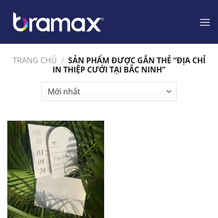
Chuyển
đến
nội
dung
TRANG CHỦ
/
SẢN PHẨM ĐƯỢC GẮN THẺ “ĐỊA CHỈ
IN THIỆP CƯỚI TẠI BẮC NINH”